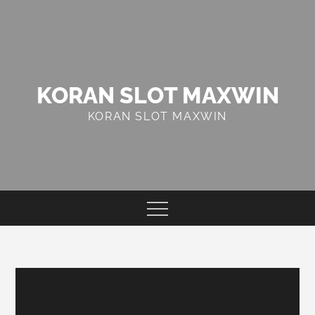
Skip
to
content
KORAN SLOT MAXWIN
KORAN SLOT MAXWIN