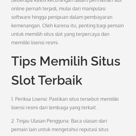
Beberapa kasus kecurangan dalam permainan slot
online pernah terjadi, mulai dari manipulasi
software hingga penipuan dalam pembayaran
kemenangan. Oleh karena itu, penting bagi pemain
untuk memilih situs slot yang terpercaya dan
memiliki lisensi resmi.
Tips Memilih Situs
Slot Terbaik
1. Periksa Lisensi: Pastikan situs tersebut memiliki
lisensi resmi dari lembaga yang terkait.
2. Tinjau Ulasan Pengguna: Baca ulasan dari
pemain lain untuk mengetahui reputasi situs