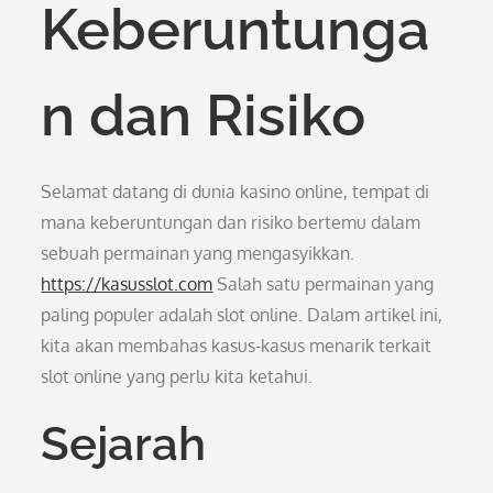
Keberuntunga
n dan Risiko
Selamat datang di dunia kasino online, tempat di
mana keberuntungan dan risiko bertemu dalam
sebuah permainan yang mengasyikkan.
https://kasusslot.com
Salah satu permainan yang
paling populer adalah slot online. Dalam artikel ini,
kita akan membahas kasus-kasus menarik terkait
slot online yang perlu kita ketahui.
Sejarah