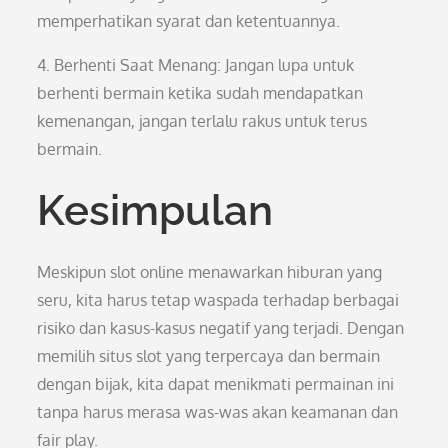
memperhatikan syarat dan ketentuannya.
4. Berhenti Saat Menang: Jangan lupa untuk
berhenti bermain ketika sudah mendapatkan
kemenangan, jangan terlalu rakus untuk terus
bermain.
Kesimpulan
Meskipun slot online menawarkan hiburan yang
seru, kita harus tetap waspada terhadap berbagai
risiko dan kasus-kasus negatif yang terjadi. Dengan
memilih situs slot yang terpercaya dan bermain
dengan bijak, kita dapat menikmati permainan ini
tanpa harus merasa was-was akan keamanan dan
fair play.