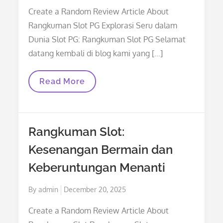
on
Create a Random Review Article About
Rangkuman Slot PG Explorasi Seru dalam
Dunia Slot PG: Rangkuman Slot PG Selamat
datang kembali di blog kami yang […]
Explorasi
Read More
Seru
Dalam
Dunia
Slot
PG:
Rangkuman Slot:
Rangkuman
Slot
Kesenangan Bermain dan
PG
Keberuntungan Menanti
Posted
By
admin
December 20, 2025
on
Create a Random Review Article About