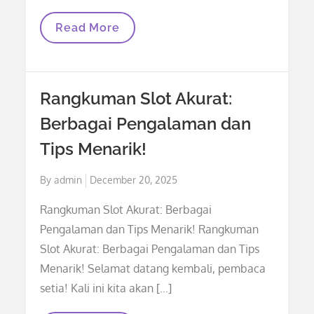
Rasanya
Read More
Bertualang
Di
Dunia
Slot
Online
Rangkuman Slot Akurat:
Berbagai Pengalaman dan
Tips Menarik!
Posted
By
admin
December 20, 2025
on
Rangkuman Slot Akurat: Berbagai
Pengalaman dan Tips Menarik! Rangkuman
Slot Akurat: Berbagai Pengalaman dan Tips
Menarik! Selamat datang kembali, pembaca
setia! Kali ini kita akan […]