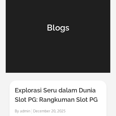
Blogs
Explorasi Seru dalam Dunia
Slot PG: Rangkuman Slot PG
Posted
By
admin
December 20, 2025