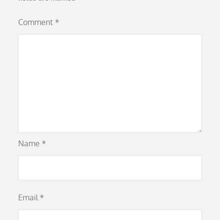
Comment
*
Name
*
Email
*