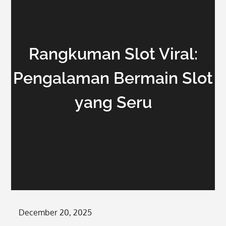
Rangkuman Slot Viral:
Pengalaman Bermain Slot
yang Seru
Posted
December 20, 2025