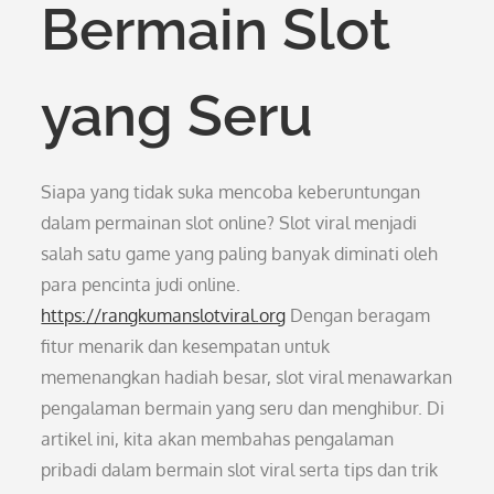
Bermain Slot
yang Seru
Siapa yang tidak suka mencoba keberuntungan
dalam permainan slot online? Slot viral menjadi
salah satu game yang paling banyak diminati oleh
para pencinta judi online.
https://rangkumanslotviral.org
Dengan beragam
fitur menarik dan kesempatan untuk
memenangkan hadiah besar, slot viral menawarkan
pengalaman bermain yang seru dan menghibur. Di
artikel ini, kita akan membahas pengalaman
pribadi dalam bermain slot viral serta tips dan trik