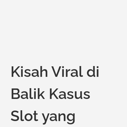
on
Kisah Viral di
Balik Kasus
Slot yang