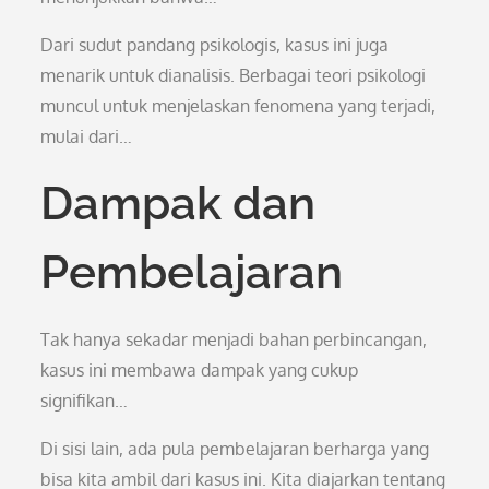
Dari sudut pandang psikologis, kasus ini juga
menarik untuk dianalisis. Berbagai teori psikologi
muncul untuk menjelaskan fenomena yang terjadi,
mulai dari…
Dampak dan
Pembelajaran
Tak hanya sekadar menjadi bahan perbincangan,
kasus ini membawa dampak yang cukup
signifikan…
Di sisi lain, ada pula pembelajaran berharga yang
bisa kita ambil dari kasus ini. Kita diajarkan tentang