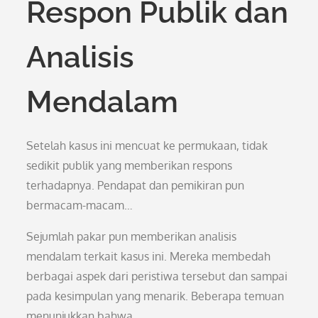
Respon Publik dan
Analisis
Mendalam
Setelah kasus ini mencuat ke permukaan, tidak
sedikit publik yang memberikan respons
terhadapnya. Pendapat dan pemikiran pun
bermacam-macam…
Sejumlah pakar pun memberikan analisis
mendalam terkait kasus ini. Mereka membedah
berbagai aspek dari peristiwa tersebut dan sampai
pada kesimpulan yang menarik. Beberapa temuan
menunjukkan bahwa…