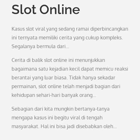
Slot Online
Kasus slot viral yang sedang ramai diperbincangkan
ini ternyata memiliki cerita yang cukup kompleks.
Segalanya bermula dari…
Cerita di balik slot online ini menunjukkan
bagaimana satu kejadian kecil dapat memicu reaksi
berantai yang luar biasa. Tidak hanya sekadar
permainan, slot online telah menjadi bagian dari
kehidupan sehari-hari banyak orang…
Sebagian dari kita mungkin bertanya-tanya
mengapa kasus ini begitu viral di tengah
masyarakat. Hal ini bisa jadi disebabkan oleh…