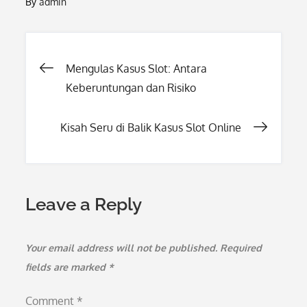
By
admin
Post
Mengulas Kasus Slot: Antara
Keberuntungan dan Risiko
navigation
Kisah Seru di Balik Kasus Slot Online
Leave a Reply
Your email address will not be published.
Required
fields are marked
*
Comment
*