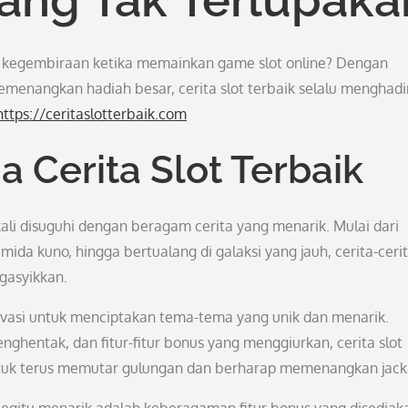
an kegembiraan ketika memainkan game slot online? Dengan
enangkan hadiah besar, cerita slot terbaik selalu menghadi
https://ceritaslotterbaik.com
 Cerita Slot Terbaik
ali disuguhi dengan beragam cerita yang menarik. Mulai dari
mida kuno, hingga bertualang di galaksi yang jauh, cerita-cerit
gasyikkan.
ovasi untuk menciptakan tema-tema yang unik dan menarik.
hentak, dan fitur-fitur bonus yang menggiurkan, cerita slot
tuk terus memutar gulungan dan berharap memenangkan jack