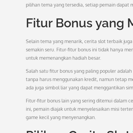
pilihan tema yang tersedia, setiap pemain dapat 
Fitur Bonus yang
Selain tema yang menarik, cerita slot terbaik 
semakin seru. Fitur-fitur bonus ini tidak hanya
untuk memenangkan hadiah besar.
Salah satu fitur bonus yang paling populer adala
tanpa harus menggunakan kredit, namun tetap m
ada juga simbol liar yang dapat menggantikan s
Fitur-fitur bonus lain yang sering ditemui dalam c
ini, pemain diajak untuk menyelesaikan misi te
game kecil yang menyenangkan.