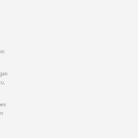
in
ngan
tu,
mes
in