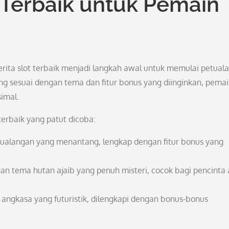
t Terbaik untuk Pemain
erita slot terbaik menjadi langkah awal untuk memulai petual
g sesuai dengan tema dan fitur bonus yang diinginkan, pema
imal.
terbaik yang patut dicoba:
tualangan yang menantang, lengkap dengan fitur bonus yang
an tema hutan ajaib yang penuh misteri, cocok bagi pencinta
 angkasa yang futuristik, dilengkapi dengan bonus-bonus