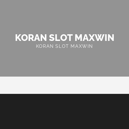
KORAN SLOT MAXWIN
KORAN SLOT MAXWIN