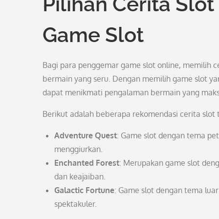
Pilihan Cerita Slo
Game Slot
Bagi para penggemar game slot online, memilih c
bermain yang seru. Dengan memilih game slot yan
dapat menikmati pengalaman bermain yang maks
Berikut adalah beberapa rekomendasi cerita slot 
Adventure Quest
: Game slot dengan tema pe
menggiurkan.
Enchanted Forest
: Merupakan game slot deng
dan keajaiban.
Galactic Fortune
: Game slot dengan tema luar
spektakuler.