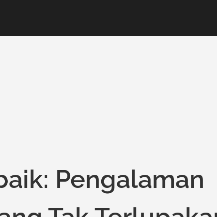
rbaik: Pengalaman
yang Tak Terlupaka