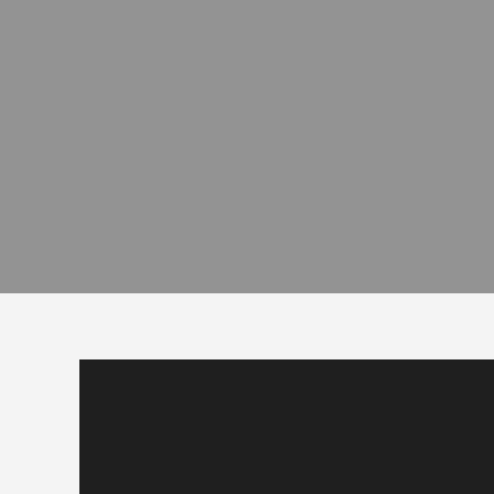
Skip
to
content