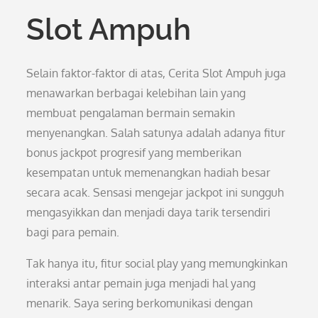
Slot Ampuh
Selain faktor-faktor di atas, Cerita Slot Ampuh juga
menawarkan berbagai kelebihan lain yang
membuat pengalaman bermain semakin
menyenangkan. Salah satunya adalah adanya fitur
bonus jackpot progresif yang memberikan
kesempatan untuk memenangkan hadiah besar
secara acak. Sensasi mengejar jackpot ini sungguh
mengasyikkan dan menjadi daya tarik tersendiri
bagi para pemain.
Tak hanya itu, fitur social play yang memungkinkan
interaksi antar pemain juga menjadi hal yang
menarik. Saya sering berkomunikasi dengan