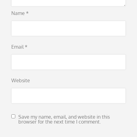
Name
*
Email
*
Website
Save my name, email, and website in this
browser for the next time I comment.