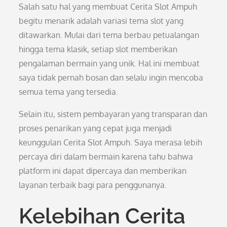
Salah satu hal yang membuat Cerita Slot Ampuh
begitu menarik adalah variasi tema slot yang
ditawarkan. Mulai dari tema berbau petualangan
hingga tema klasik, setiap slot memberikan
pengalaman bermain yang unik. Hal ini membuat
saya tidak pernah bosan dan selalu ingin mencoba
semua tema yang tersedia.
Selain itu, sistem pembayaran yang transparan dan
proses penarikan yang cepat juga menjadi
keunggulan Cerita Slot Ampuh. Saya merasa lebih
percaya diri dalam bermain karena tahu bahwa
platform ini dapat dipercaya dan memberikan
layanan terbaik bagi para penggunanya.
Kelebihan Cerita