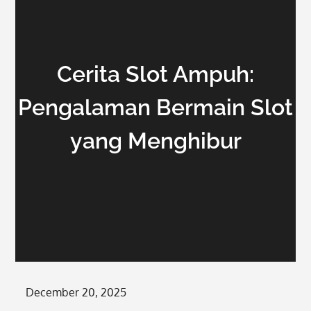
Cerita Slot Ampuh:
Pengalaman Bermain Slot
yang Menghibur
Posted
December 20, 2025