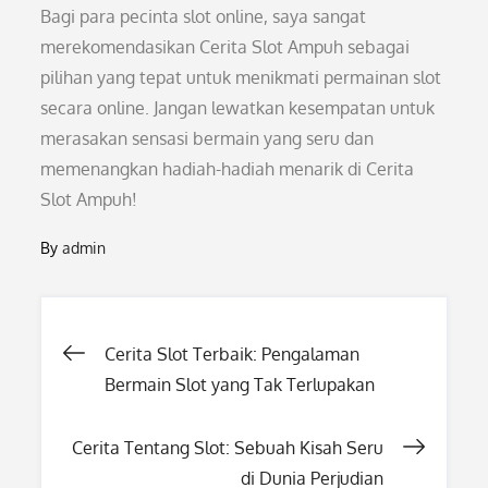
Bagi para pecinta slot online, saya sangat
merekomendasikan Cerita Slot Ampuh sebagai
pilihan yang tepat untuk menikmati permainan slot
secara online. Jangan lewatkan kesempatan untuk
merasakan sensasi bermain yang seru dan
memenangkan hadiah-hadiah menarik di Cerita
Slot Ampuh!
By
admin
Post
Cerita Slot Terbaik: Pengalaman
Bermain Slot yang Tak Terlupakan
navigation
Cerita Tentang Slot: Sebuah Kisah Seru
di Dunia Perjudian