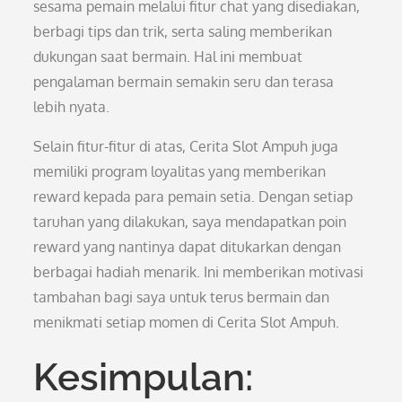
sesama pemain melalui fitur chat yang disediakan,
berbagi tips dan trik, serta saling memberikan
dukungan saat bermain. Hal ini membuat
pengalaman bermain semakin seru dan terasa
lebih nyata.
Selain fitur-fitur di atas, Cerita Slot Ampuh juga
memiliki program loyalitas yang memberikan
reward kepada para pemain setia. Dengan setiap
taruhan yang dilakukan, saya mendapatkan poin
reward yang nantinya dapat ditukarkan dengan
berbagai hadiah menarik. Ini memberikan motivasi
tambahan bagi saya untuk terus bermain dan
menikmati setiap momen di Cerita Slot Ampuh.
Kesimpulan: