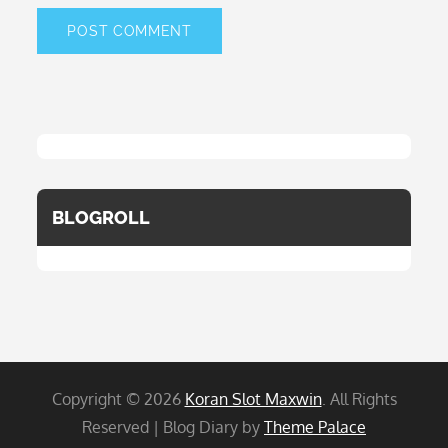
BLOGROLL
Copyright © 2026
Koran Slot Maxwin
. All Rights
Reserved | Blog Diary by
Theme Palace