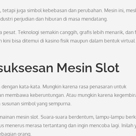
i, tetapi juga simbol kebebasan dan perubahan. Mesin ini, mes
ustri perjudian dan hiburan di masa mendatang.
 pesat. Teknologi semakin canggih, grafis lebih menarik, dan f
ini bisa ditemui di kasino fisik maupun dalam bentuk virtual 
esuksesan Mesin Slot
kan dengan kata-kata. Mungkin karena rasa penasaran untuk
kan membawa keberuntungan. Atau mungkin karena kegembir
da susunan simbol yang sempurna.
rmainan mesin slot. Suara-suara berdentum, lampu-lampu berk
s menerus merasa tertantang dan ingin mencoba lagi. Inilah 
ebagian orang.