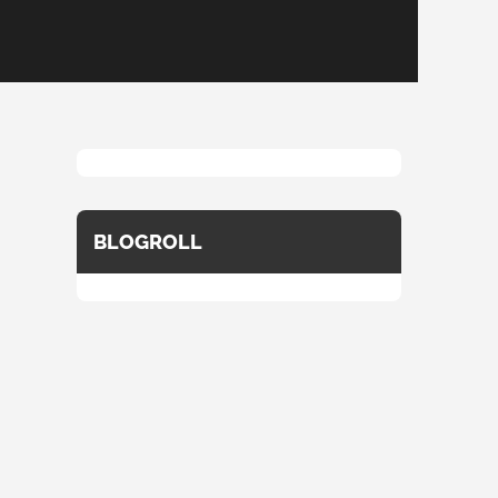
BLOGROLL