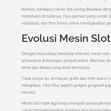
Namun, meskipun mesin slot sering dikaitkan den
matematis di baliknya. Para pemain yang cerdik 
volatilitas, dan fitur bonus untuk meningkatkan
Evolusi Mesin Slot 
Dengan munculnya teknologi internet, mesin slot 
primadona di kalangan penjudi online. Bermain 
tema dan desain yang lebih bervariasi.
Tidak hanya itu, kemajuan grafis dan efek suara
menghibur. Fitur-fitur seperti jackpot progresif
mereka.
Mesin slot tidak lagi hanya menjadi sarana perma
untuk mengekspresikan imajinasi dan inovasi merek