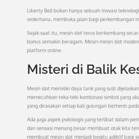
Liberty Bell bukan hanya sebuah inovasi teknolog
sederhana, membuka jalan bagi perkembangan ind
Sejak saat itu, mesin slot terus berkembang secara
bonus semakin beragam. Mesin-mesin slot modern k
platform online.
Misteri di Balik K
Mesin slot memiliki daya tarik yang sulit dijelas
memecahkan teka-teki kombinasi simbol yang a
yang dirasakan setiap kali gulungan berhenti pa
Ada juga aspek psikologis yang terlibat dalam pe
dan sensasi menang besar membuat otak kita teru
membuat mesin slot menjadi begitu adiktif bagi s