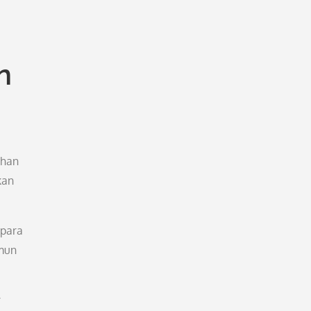
n
ahan
kan
 para
amun
r