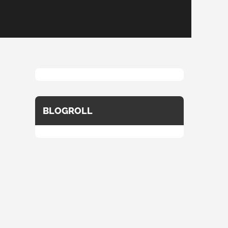
BLOGROLL