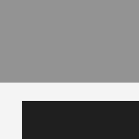
Skip
to
content