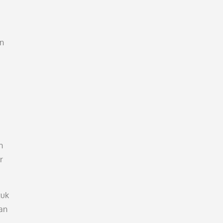
an
h
r
tuk
an