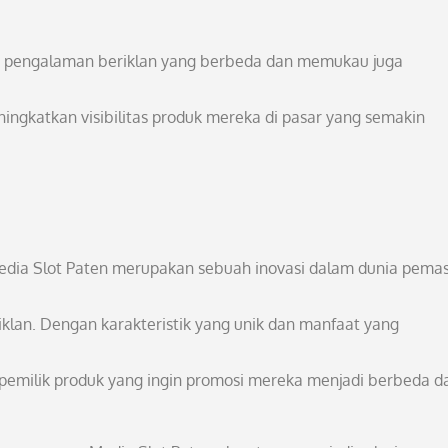
 pengalaman beriklan yang berbeda dan memukau juga
ingkatkan visibilitas produk mereka di pasar yang semakin
Media Slot Paten merupakan sebuah inovasi dalam dunia pema
lan. Dengan karakteristik yang unik dan manfaat yang
i pemilik produk yang ingin promosi mereka menjadi berbeda d