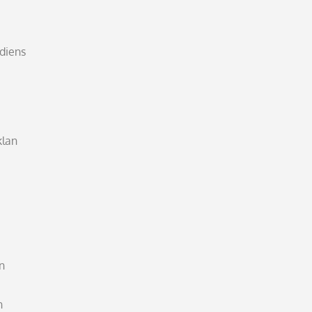
diens
klan
n
n