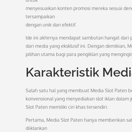
untuk
menyesuaikan konten promosi mereka sesuai deng
tersampaikan
dengan unik dan efektif.
Ide ini akhirnya mendapat sambutan hangat dari 
dari media yang eksklusif ini. Dengan demikian, 
pilihan utama bagi para pengiklan yang mengingi
Karakteristik Medi
Salah satu hal yang membuat Media Slot Paten be
konvensional yang menyediakan slot iklan dalam 
Slot Paten memiliki ciri khas tersendiri.
Pertama, Media Slot Paten hanya memberikan satu
diiklankan