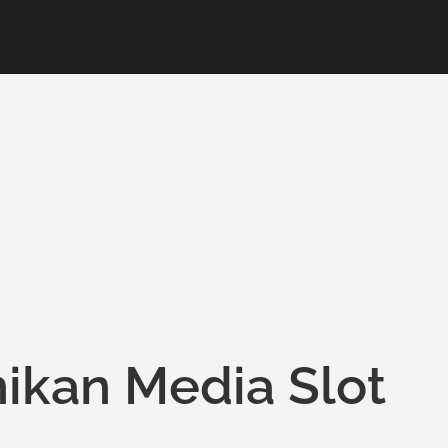
ikan Media Slot