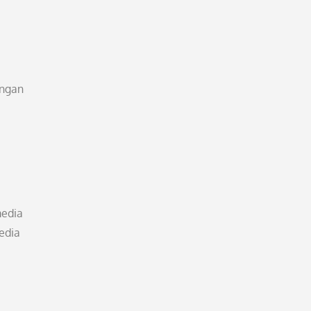
ungan
media
edia