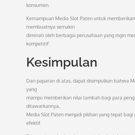
konsumen.
Kemampuan Media Slot Paten untuk memberikan
membuatnya semakin
diminati oleh berbagai perusahaan yang ingin men
kompetitif.
Kesimpulan
Dari paparan di atas, dapat disimpulkan bahwa 
yang
mampu memberikan nilai tambah bagi para pengik
ditawarkannya,
Media Slot Paten menjadi pilihan yang tepat bag
efektif.