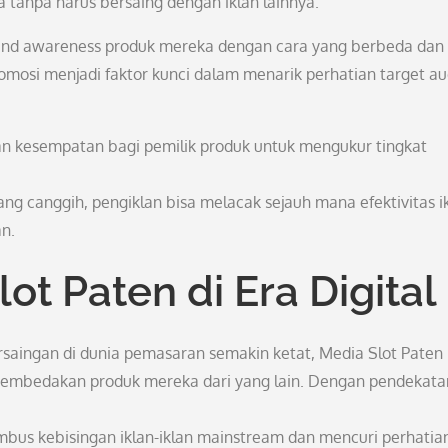
 tanpa harus bersaing dengan iklan lainnya.
brand awareness produk mereka dengan cara yang berbeda dan
mosi menjadi faktor kunci dalam menarik perhatian target au
an kesempatan bagi pemilik produk untuk mengukur tingkat
ng canggih, pengiklan bisa melacak sejauh mana efektivitas i
n.
ot Paten di Era Digital
persaingan di dunia pemasaran semakin ketat, Media Slot Paten
k membedakan produk mereka dari yang lain. Dengan pendekata
bus kebisingan iklan-iklan mainstream dan mencuri perhatia