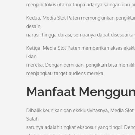
menjadi fokus utama tanpa adanya saingan dari p
Kedua, Media Slot Paten memungkinkan pengiklan
desain,
narasi, hingga durasi, semuanya dapat disesuaika
Ketiga, Media Slot Paten memberikan akses eksk
iklan
mereka. Dengan demikian, pengiklan bisa memilih
menjangkau target audiens mereka.
Manfaat Mengguna
Dibalik keunikan dan eksklusivitasnya, Media Slo
Salah
satunya adalah tingkat eksposur yang tinggi. Deng