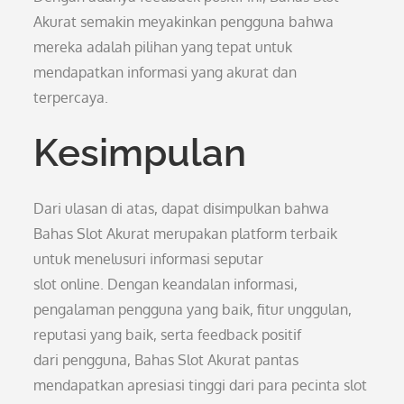
Akurat semakin meyakinkan pengguna bahwa
mereka adalah pilihan yang tepat untuk
mendapatkan informasi yang akurat dan
terpercaya.
Kesimpulan
Dari ulasan di atas, dapat disimpulkan bahwa
Bahas Slot Akurat merupakan platform terbaik
untuk menelusuri informasi seputar
slot online. Dengan keandalan informasi,
pengalaman pengguna yang baik, fitur unggulan,
reputasi yang baik, serta feedback positif
dari pengguna, Bahas Slot Akurat pantas
mendapatkan apresiasi tinggi dari para pecinta slot