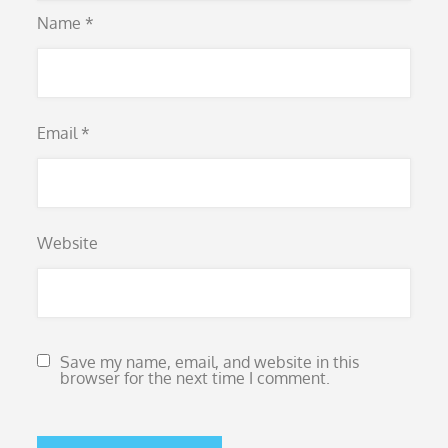
Name
*
Email
*
Website
Save my name, email, and website in this
browser for the next time I comment.