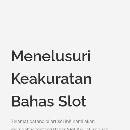
Menelusuri
Keakuratan
Bahas Slot
Selamat datang di artikel ini! Kami akan
membahas tentang Bahas Slot Akurat, sebuah