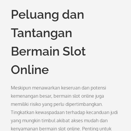
Peluang dan
Tantangan
Bermain Slot
Online
Meskipun menawarkan keseruan dan potensi
kemenangan besar, bermain slot online juga
memiliki risiko yang perlu dipertimbangkan.
Tingkatkan kewaspadaan terhadap kecanduan judi
yang mungkin timbul akibat akses mudah dan
kenyamanan bermain slot online. Penting untuk