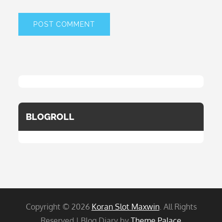
BLOGROLL
Copyright © 2026
Koran Slot Maxwin
. All Rights
Reserved | Blog Diary by
Theme Palace