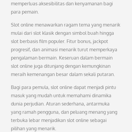
memperluas aksesibilitas dan kenyamanan bagi
para pemain.
Slot online menawarkan ragam tema yang menarik
mulai dari slot klasik dengan simbol buah hingga
slot berbasis film populer. Fitur bonus, jackpot
progresif, dan animasi menarik turut memperkaya
pengalaman bermain. Keseruan dalam bermain
slot online juga ditunjang dengan kemungkinan
meraih kemenangan besar dalam sekali putaran.
Bagi para pemula, slot online dapat menjadi pintu
masuk yang mudah untuk memahami dinamika
dunia perjudian. Aturan sederhana, antarmuka
yang ramah pengguna, dan peluang menang yang
terbuka lebar menjadikan slot online sebagai
pilihan yang menarik.