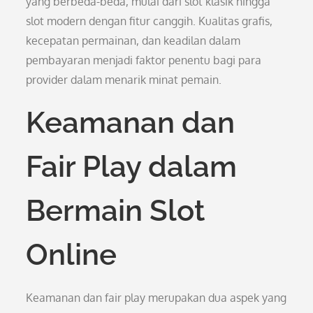
yang berbeda-beda, mulai dari slot klasik hingga
slot modern dengan fitur canggih. Kualitas grafis,
kecepatan permainan, dan keadilan dalam
pembayaran menjadi faktor penentu bagi para
provider dalam menarik minat pemain.
Keamanan dan
Fair Play dalam
Bermain Slot
Online
Keamanan dan fair play merupakan dua aspek yang