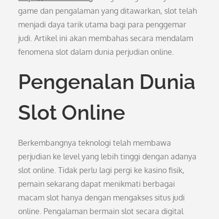
game dan pengalaman yang ditawarkan, slot telah
menjadi daya tarik utama bagi para penggemar
judi. Artikel ini akan membahas secara mendalam
fenomena slot dalam dunia perjudian online.
Pengenalan Dunia
Slot Online
Berkembangnya teknologi telah membawa
perjudian ke level yang lebih tinggi dengan adanya
slot online. Tidak perlu lagi pergi ke kasino fisik,
pemain sekarang dapat menikmati berbagai
macam slot hanya dengan mengakses situs judi
online. Pengalaman bermain slot secara digital