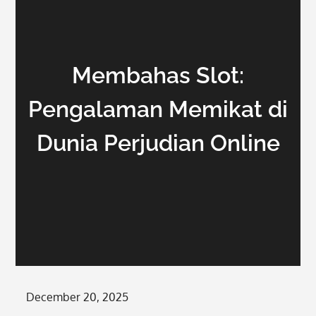
Membahas Slot:
Pengalaman Memikat di
Dunia Perjudian Online
Posted
December 20, 2025