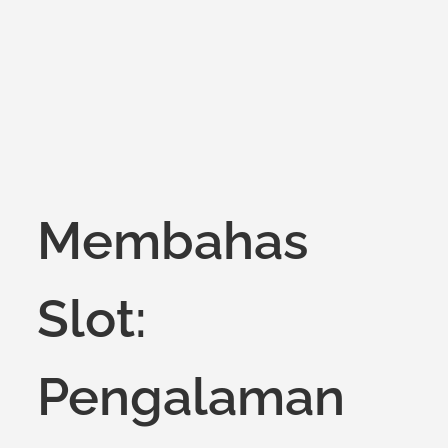
on
Membahas
Slot:
Pengalaman