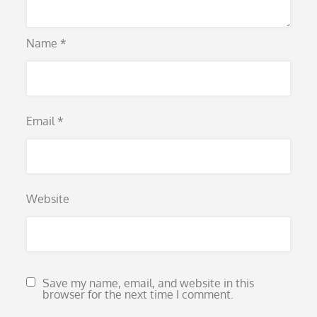
Name
*
Email
*
Website
Save my name, email, and website in this
browser for the next time I comment.