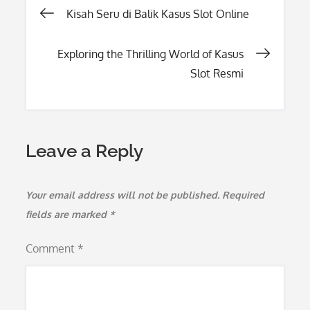
Post
Kisah Seru di Balik Kasus Slot Online
navigation
Exploring the Thrilling World of Kasus
Slot Resmi
Leave a Reply
Your email address will not be published.
Required
fields are marked
*
Comment
*