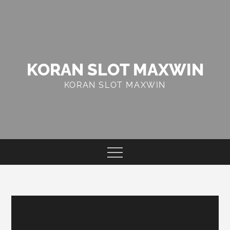
Skip
to
content
KORAN SLOT MAXWIN
KORAN SLOT MAXWIN