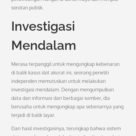
sorotan publik.
Investigasi
Mendalam
Merasa terpanggil untuk mengungkap kebenaran
di balik kasus slot akurat ini, seorang peneliti
independen memutuskan untuk melakukan
investigasi mendalam. Dengan mengumpulkan
data dan informasi dari berbagai sumber, dia
berusaha untuk mengungkap apa sebenarnya yang
terjadi di balik layar.
Dari hasil investigasinya, terungkap bahwa sistem