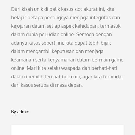
Dari kisah unik di balik kasus slot akurat ini, kita
belajar betapa pentingnya menjaga integritas dan
kejujuran dalam setiap aspek kehidupan, termasuk
dalam dunia perjudian online. Semoga dengan
adanya kasus seperti ini, kita dapat lebih bijak
dalam mengambil keputusan dan menjaga
keamanan serta kenyamanan dalam bermain game
online. Mari kita selalu waspada dan berhati-hati
dalam memilih tempat bermain, agar kita terhindar
dari kasus serupa di masa depan.
By
admin