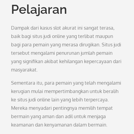
Pelajaran
Dampak dari kasus slot akurat ini sangat terasa,
baik bagi situs judi online yang terlibat maupun
bagi para pemain yang merasa dirugikan. Situs judi
tersebut mengalami penurunan jumlah pemain
yang signifikan akibat kehilangan kepercayaan dari
masyarakat.
Sementara itu, para pemain yang telah mengalami
kerugian mulai mempertimbangkan untuk beralih
ke situs judi online lain yang lebih terpercaya.
Mereka menyadari pentingnya memilih tempat
bermain yang aman dan adil untuk menjaga
keamanan dan kenyamanan dalam bermain.