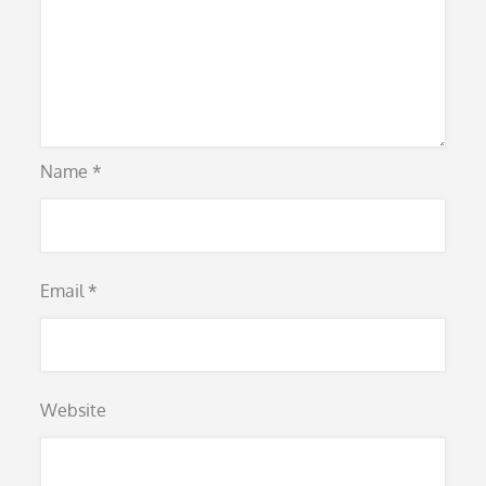
Name
*
Email
*
Website