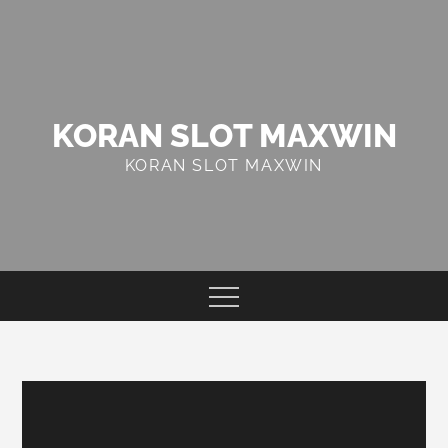
Skip
to
content
KORAN SLOT MAXWIN
KORAN SLOT MAXWIN