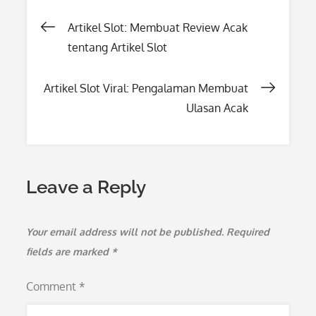
Post
Artikel Slot: Membuat Review Acak
tentang Artikel Slot
navigation
Artikel Slot Viral: Pengalaman Membuat
Ulasan Acak
Leave a Reply
Your email address will not be published.
Required
fields are marked
*
Comment
*