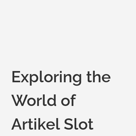
on
Exploring the
World of
Artikel Slot