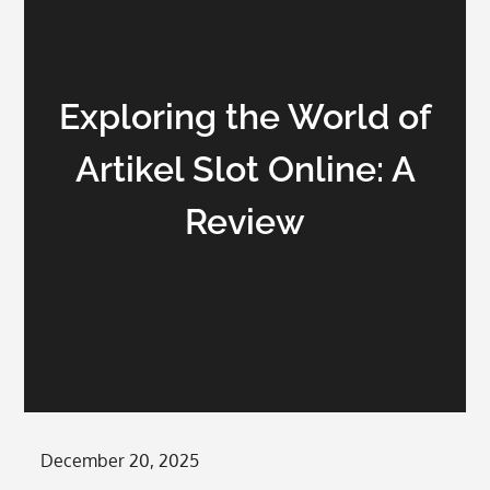
Exploring the World of
Artikel Slot Online: A
Review
Posted
December 20, 2025