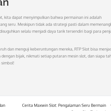
an
Slot, kita dapat menyimpulkan bahwa permainan ini adalah
ang seru. Meskipun tidak ada strategi pasti dalam memenang
uguhkan selalu menjadi daya tarik tersendiri bagi para penj
aruh dan menguji keberuntungan mereka, RTP Slot bisa menja
dengan bijak, nikmati setiap putaran mesin slot, dan siapa ta
 simbol!
dan
Cerita Maxwin Slot: Pengalaman Seru Bermain