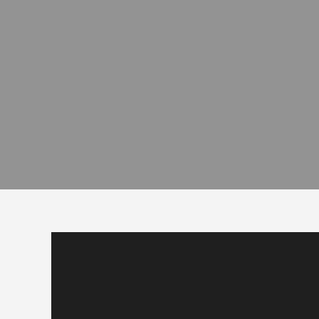
Skip
to
content