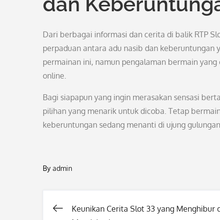
dan Keberuntung
Dari berbagai informasi dan cerita di balik RTP 
perpaduan antara adu nasib dan keberuntungan y
permainan ini, namun pengalaman bermain yang dis
online.
Bagi siapapun yang ingin merasakan sensasi bert
pilihan yang menarik untuk dicoba. Tetap bermain 
keberuntungan sedang menanti di ujung gulungan
By
admin
Keunikan Cerita Slot 33 yang Menghibur 
Post