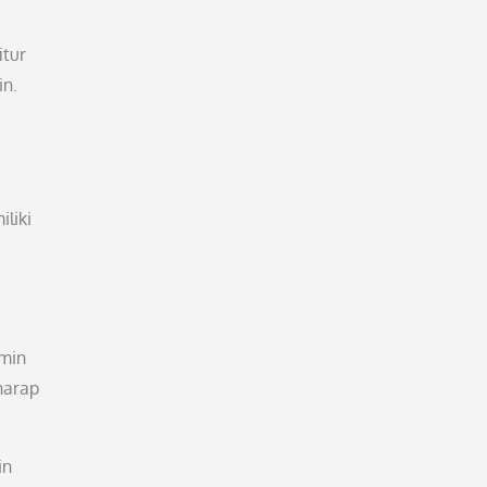
itur
in.
liki
amin
harap
in