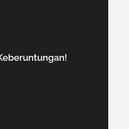
n Keberuntungan!