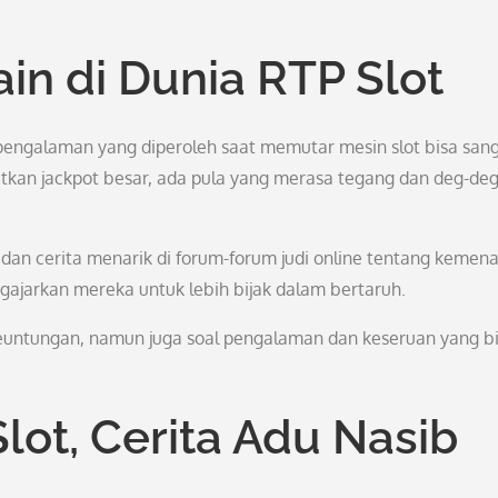
n di Dunia RTP Slot
pengalaman yang diperoleh saat memutar mesin slot bisa san
kan jackpot besar, ada pula yang merasa tegang dan deg-de
 dan cerita menarik di forum-forum judi online tentang kemen
ajarkan mereka untuk lebih bijak dalam bertaruh.
euntungan, namun juga soal pengalaman dan keseruan yang b
lot, Cerita Adu Nasib