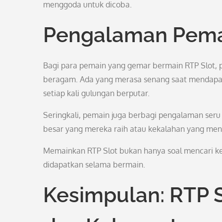
menggoda untuk dicoba.
Pengalaman Pemai
Bagi para pemain yang gemar bermain RTP Slot, 
beragam. Ada yang merasa senang saat mendapat
setiap kali gulungan berputar.
Seringkali, pemain juga berbagi pengalaman seru
besar yang mereka raih atau kekalahan yang meng
Memainkan RTP Slot bukan hanya soal mencari k
didapatkan selama bermain.
Kesimpulan: RTP S