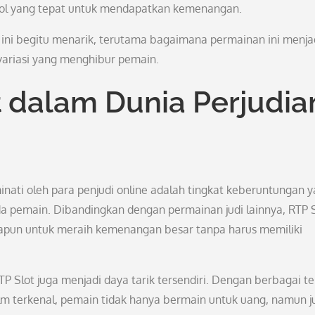
ol yang tepat untuk mendapatkan kemenangan.
t ini begitu menarik, terutama bagaimana permainan ini menja
 variasi yang menghibur pemain.
 dalam Dunia Perjudia
nati oleh para penjudi online adalah tingkat keberuntungan 
a pemain. Dibandingkan dengan permainan judi lainnya, RTP S
pun untuk meraih kemenangan besar tanpa harus memiliki
TP Slot juga menjadi daya tarik tersendiri. Dengan berbagai t
film terkenal, pemain tidak hanya bermain untuk uang, namun j