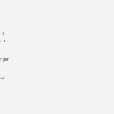
gat
gan
angan
isa