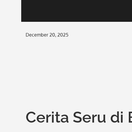
Posted
December 20, 2025
on
Cerita Seru di 