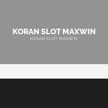
KORAN SLOT MAXWIN
KORAN SLOT MAXWIN