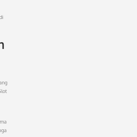
di
n
yang
lot
ema
uga